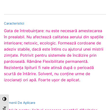
Caracteristici
Gata de întrebuinţare: nu este necesară amestecarea
în prealabil. Nu afectează calitatea aerului din spaţiile
interioare; netoxic, ecologic. Formează cordoane de
adeziv stabile, dacă este întins cu ajutorul unei mistrii
zimţate. Potrivit pentru sistemele de încălzire prin
pardoseală. Rămâne Flexibilitate permanentă.
Rezistenţa lipiturii fi nale atinsă după o perioadă
scurtă de întărire. Solvent, nu conţine urme de
izocianaţi ori apă. Foarte uşor de aplicat.
Toggle High Contrast
Domenii De Aplicare
Toggle Font size