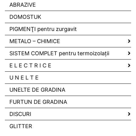
ABRAZIVE
DOMOSTUK
PIGMENŢI pentru zurgavit
METALO – CHIMICE
SISTEM COMPLET pentru termoizolaţii
E L E C T R I C E
U N E L T E
UNELTE DE GRADINA
FURTUN DE GRADINA
DISCURI
GLITTER