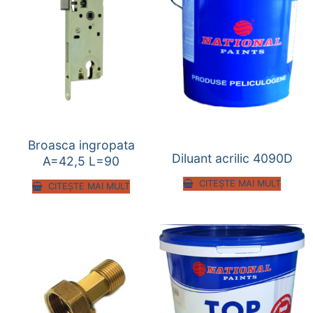
Broasca ingropata
Diluant acrilic 4090D
A=42,5 L=90
CITEȘTE MAI MULT
CITEȘTE MAI MULT