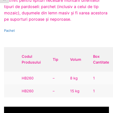
Potrivit pentru lipituri necesare montării diferitelor
tipuri de pardoseli: parchet (inclusiv a celui de tip
mozaic), duşumele din lemn masiv şi fi xarea acestora
pe suporturi poroase şi neporoase.
Pachet
Codul
Box
Tip
Volum
Produsului
Cantitate
HB260
–
8 kg
1
HB260
–
15 kg
1