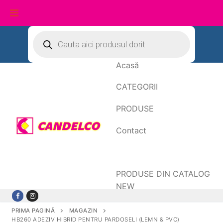
Sari
Products
search
la
conținut
Acasă
CATEGORII
PRODUSE
Contact
Date de facturare
PRODUSE DIN CATALOG
NEW
PRIMA PAGINĂ
MAGAZIN
HB260 ADEZIV HIBRID PENTRU PARDOSELI (LEMN & PVC)