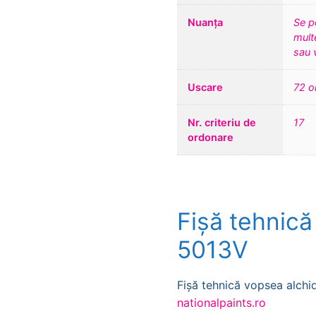
Nuanța
Se p
multe
sau 
Uscare
72 o
Nr. criteriu de
17
ordonare
Fișă tehnică
5013V
Fișă tehnică vopsea alchi
nationalpaints.ro