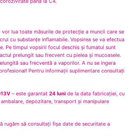
 corozivitate până la C4.
e vor lua toate măsurile de protecție a muncii care se
crul cu substanțe inflamabile. Vopsirea se va efectua
te. Pe timpul vopsirii focul deschis și fumatul sunt
tactul prelungit sau frecvent cu pielea şi mucoasele.
relungită sau frecventă a vaporilor. A nu se ingera
rofesional! Pentru informaţii suplimentare consultaţi
013V
– este garantat
24 luni
de la data fabricației, cu
e ambalare, depozitare, transport și manipulare
vă rugăm să consultaţi fişa date de securitate a