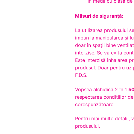
în medii cu clasa de
Măsuri de siguranță:
La utilizarea produsului s
impun la manipularea și lu
doar în spații bine ventila
interzise. Se va evita con
Este interzisă inhalarea p
produsul. Doar pentru uz p
F.D.S.
Vopsea alchidică 2 în 1
5
respectarea condițiilor d
corespunzătoare.
Pentru mai multe detalii, 
produsului.