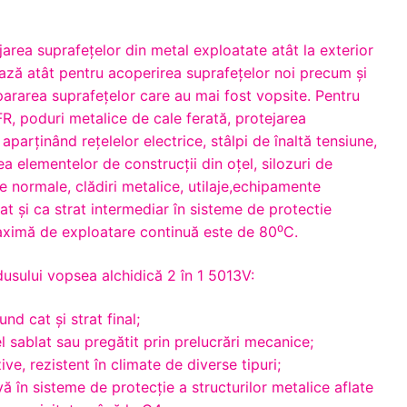
jarea suprafeţelor din metal exploatate atât la exterior
izează atât pentru acoperirea suprafeţelor noi precum şi
pararea suprafeţelor care au mai fost vopsite. Pentru
R, poduri metalice de cale ferată, protejarea
aparţinând reţelelor electrice, stâlpi de înaltă tensiune,
a elementelor de construcţii din oţel, silozuri de
le normale, clădiri metalice, utilaje,echipamente
izat și ca strat intermediar în sisteme de protectie
aximă de exploatare continuă este de 80⁰C.
dusului vopsea alchidică 2 în 1 5013V:
nd cat și strat final;
l sablat sau pregătit prin prelucrări mecanice;
ive, rezistent în climate de diverse tipuri;
ă în sisteme de protecție a structurilor metalice aflate