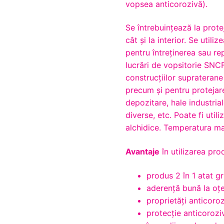
vopsea anticorozivă).
Se întrebuinţează la prote
cât şi la interior. Se util
pentru întreţinerea sau re
lucrări de vopsitorie SNCF
construcţiilor supraterane 
precum şi pentru protejare
depozitare, hale industria
diverse, etc. Poate fi util
alchidice. Temperatura m
Avantaje
în utilizarea pro
produs 2 în 1 atat gru
aderență bună la oțe
proprietăți anticoroz
protecție anticoroziv