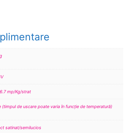
uplimentare
g
3V
 6.7 mp/Kg/strat
e (timpul de uscare poate varia în funcție de temperatură)
ct satinat/semilucios