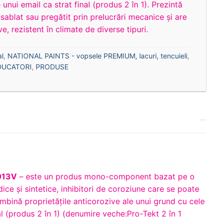
 unui email ca strat final (produs 2 în 1). Prezintă
sablat sau pregătit prin prelucrări mecanice și are
e, rezistent în climate de diverse tipuri.
al
,
NATIONAL PAINTS - vopsele PREMIUM, lacuri, tencuieli
,
DUCATORI
,
PRODUSE
5013V
– este un produs mono-component bazat pe o
dice și sintetice, inhibitori de coroziune care se poate
mbină proprietățile anticorozive ale unui grund cu cele
nal (produs 2 în 1) (denumire veche:Pro-Tekt 2 în 1