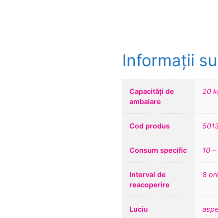
Informații s
Capacități de
20 k
ambalare
Cod produs
501
Consum specific
10 –
Interval de
8 or
reacoperire
Luciu
aspe