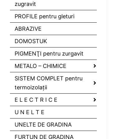
zugravit
PROFILE pentru gleturi
ABRAZIVE
DOMOSTUK
PIGMENŢI pentru zurgavit
METALO – CHIMICE
SISTEM COMPLET pentru
termoizolaţii
E L E C T R I C E
U N E L T E
UNELTE DE GRADINA
FURTUN DE GRADINA