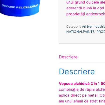
unui grund cu cele ale
aderență bună la oțel 
proprietăți anticoroziv
Categorii:
Arhive Industri
NATIONALPAINTS
,
PRO
Descriere
Descriere
Vopsea alchidică 2 în 1 
combinație de rășini alchi
aplica direct pe metal. Co
ale unui email ca strat fi