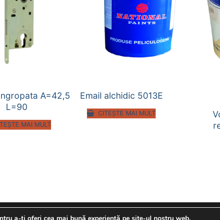
ingropata A=42,5
Email alchidic 5013E
L=90
V
CITEȘTE MAI MULT
r
ITEȘTE MAI MULT
tru a-ți oferi cea mai bună experiență pe site-ul nostru web.