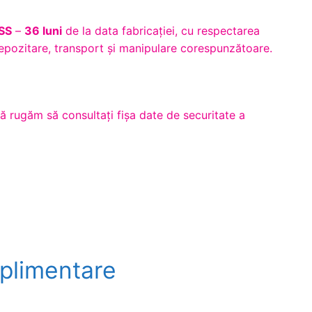
SS
–
36 luni
de la data fabricației, cu respectarea
depozitare, transport și manipulare corespunzătoare.
vă rugăm să consultaţi fişa date de securitate a
uplimentare