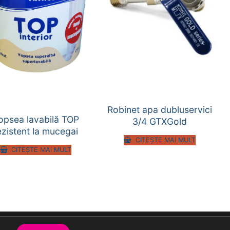
Robinet apa dubluservici
opsea lavabilă TOP
3/4 GTXGold
ezistent la mucegai
CITEȘTE MAI MULT
CITEȘTE MAI MULT