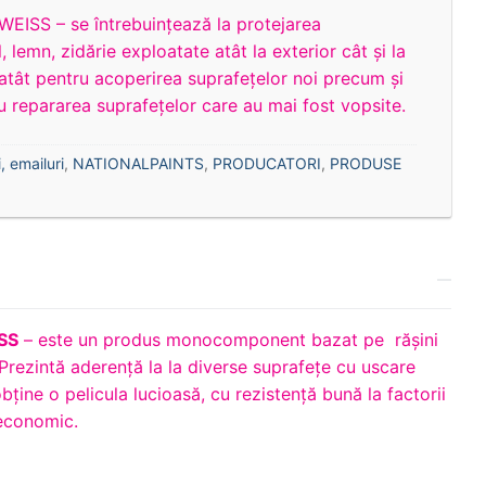
WEISS – se întrebuinţează la protejarea
, lemn, zidărie exploatate atât la exterior cât şi la
ă atât pentru acoperirea suprafeţelor noi precum şi
au repararea suprafeţelor care au mai fost vopsite.
, emailuri
,
NATIONALPAINTS
,
PRODUCATORI
,
PRODUSE
ISS
– este un produs monocomponent bazat pe rășini
 Prezintă aderență la la diverse suprafețe cu uscare
bține o pelicula lucioasă, cu rezistență bună la factorii
 economic.