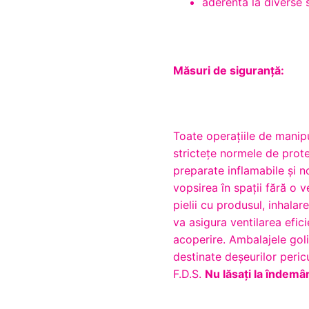
aderentă la diverse 
Măsuri de siguranță:
Toate operaţiile de manipu
stricteţe normele de prote
preparate inflamabile şi n
vopsirea în spaţii fără o v
pielii cu produsul, inhala
va asigura ventilarea efici
acoperire. Ambalajele goli
destinate deşeurilor peric
F.D.S.
Nu lăsaţi la îndemâ