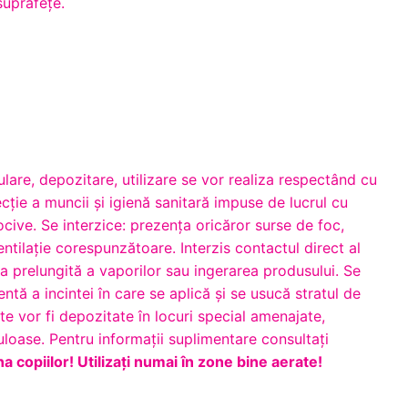
suprafețe.
lare, depozitare, utilizare se vor realiza respectând cu
cţie a muncii şi igienă sanitară impuse de lucrul cu
ocive. Se interzice: prezenţa oricăror surse de foc,
entilaţie corespunzătoare. Interzis contactul direct al
rea prelungită a vaporilor sau ingerarea produsului. Se
entă a incintei în care se aplică şi se usucă stratul de
te vor fi depozitate în locuri special amenajate,
uloase. Pentru informaţii suplimentare consultaţi
na copiilor!
Utilizaţi numai în zone bine aerate!