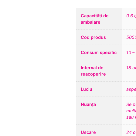
Capacități de
0.6 l
ambalare
Cod produs
505
Consum specific
10 – 
Interval de
18 o
reacoperire
Luciu
aspe
Nuanța
Se p
multe
sau 
Uscare
24 o