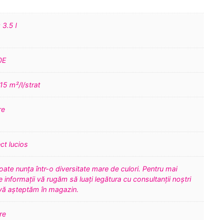
; 3.5 l
0E
15 m²/l/strat
re
ct lucios
oate nunța într-o diversitate mare de culori. Pentru mai
 informații vă rugăm să luați legătura cu consultanții noștri
vă așteptăm în magazin.
re