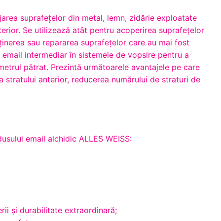
jarea suprafeţelor din metal, lemn, zidărie exploatate
interior. Se utilizează atât pentru acoperirea suprafeţelor
ţinerea sau repararea suprafeţelor care au mai fost
email intermediar în sistemele de vopsire pentru a
metrul pătrat. Prezintă următoarele avantajele pe care
a stratului anterior, reducerea numărului de straturi de
odusului email alchidic ALLES WEISS:
rii și durabilitate extraordinară;