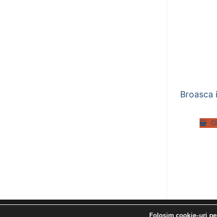
Broasca 
C
Folosim cookie-uri pen