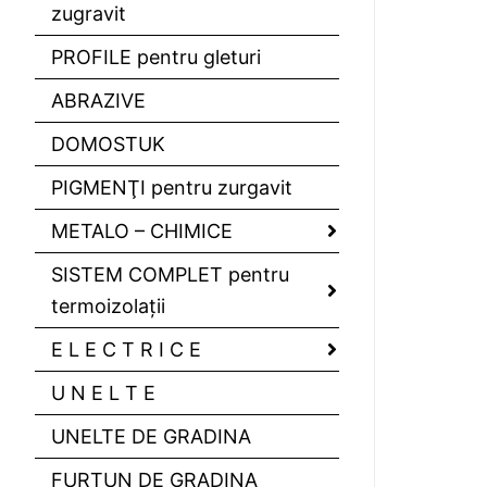
zugravit
PROFILE pentru gleturi
ABRAZIVE
DOMOSTUK
PIGMENŢI pentru zurgavit
METALO – CHIMICE
SISTEM COMPLET pentru
termoizolaţii
E L E C T R I C E
U N E L T E
UNELTE DE GRADINA
FURTUN DE GRADINA