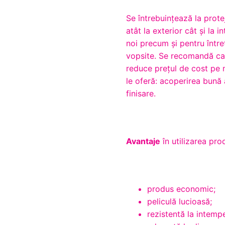
Se întrebuinţează la prote
atât la exterior cât şi la 
noi precum şi pentru între
vopsite. Se recomandă ca 
reduce preţul de cost pe 
le oferă: acoperirea bună 
finisare.
Avantaje
în utilizarea pr
produs economic;
peliculă lucioasă;
rezistentă la intempe