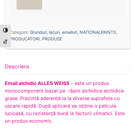
Toggle High Contrast
Categorii:
Grunduri, lacuri, emailuri
,
NATIONALPAINTS
,
PRODUCATORI
,
PRODUSE
Toggle Font size
Descriere
Email alchidic ALLES WEISS
– este un produs
monocomponent bazat pe rășini alchidice alchidice
grase. Prezintă aderență la la diverse suprafețe cu
uscare rapidă. După aplicare se obține o pelicula
lucioasă, cu rezistență bună la factorii climatici. Este
un produs economic.