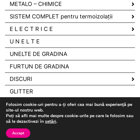
METALO – CHIMICE
SISTEM COMPLET pentru termoizolaţii
E L E C T R I C E
U N E L T E
UNELTE DE GRADINA
FURTUN DE GRADINA
DISCURI
GLITTER
Folosim cookie-uri pentru a-ți oferi cea mai bună experiență pe
site-ul nostru web.
Poți să afli mai multe despre cookie-urile pe care le folosim sau
să le dezactivezi în
setări
.
Drepturi de autor Candelco © 2026
Accept