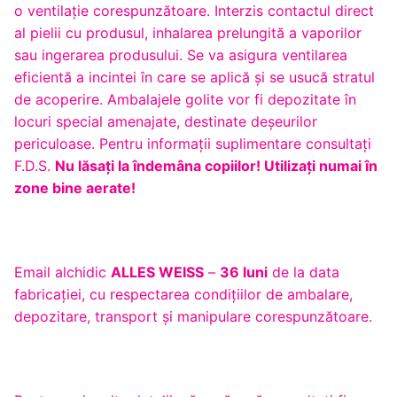
o ventilaţie corespunzătoare. Interzis contactul direct
al pielii cu produsul, inhalarea prelungită a vaporilor
sau ingerarea produsului. Se va asigura ventilarea
eficientă a incintei în care se aplică şi se usucă stratul
de acoperire. Ambalajele golite vor fi depozitate în
locuri special amenajate, destinate deşeurilor
periculoase. Pentru informaţii suplimentare consultaţi
F.D.S.
Nu lăsaţi la îndemâna copiilor!
Utilizaţi numai în
zone bine aerate!
Email alchidic
ALLES WEISS
–
36 luni
de la data
fabricației, cu respectarea condițiilor de ambalare,
depozitare, transport și manipulare corespunzătoare.