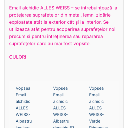
Email alchidic ALLES WEISS – se întrebuinţează la
protejarea suprafeţelor din metal, lemn, zidărie
exploatate atât la exterior cât şi la interior. Se
utilizează atât pentru acoperirea suprafeţelor noi
precum şi pentru întreţinerea sau repararea
suprafeţelor care au mai fost vopsite.
CULORI
Vopsea
Vopsea
Vopsea
Email
Email
Email
alchidic
alchidic
alchidic
ALLES
ALLES
ALLES
WEISS-
WEISS-
WEISS-
Albastru
Albastru
Verde
luminos
deschis 63
Primavara