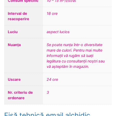
Consum specific
10 – 15 m²/l/strat
Interval de
18 ore
reacoperire
Luciu
aspect lucios
Nuanța
Se poate nunța într-o diversitate
mare de culori. Pentru mai multe
informații vă rugăm să luați
legătura cu consultanții noștri sau
vă așteptăm în magazin.
Uscare
24 ore
Nr. criteriu de
3
ordonare
Fișă tehnică email alchidic