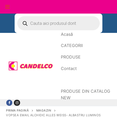
Sari
Products
search
la
conținut
Acasă
CATEGORII
PRODUSE
Contact
Date de facturare
PRODUSE DIN CATALOG
NEW
PRIMA PAGINĂ
MAGAZIN
VOPSEA EMAIL ALCHIDIC ALLES WEISS- ALBASTRU LUMINOS