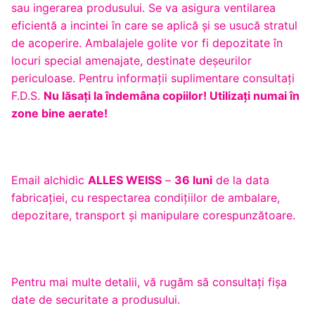
sau ingerarea produsului. Se va asigura ventilarea
eficientă a incintei în care se aplică şi se usucă stratul
de acoperire. Ambalajele golite vor fi depozitate în
locuri special amenajate, destinate deşeurilor
periculoase. Pentru informaţii suplimentare consultaţi
F.D.S.
Nu lăsaţi la îndemâna copiilor!
Utilizaţi numai în
zone bine aerate!
Email alchidic
ALLES WEISS
–
36 luni
de la data
fabricației, cu respectarea condițiilor de ambalare,
depozitare, transport și manipulare corespunzătoare.
Pentru mai multe detalii, vă rugăm să consultaţi fişa
date de securitate a produsului.