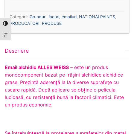
Categorii:
Grunduri, lacuri, emailuri
,
NATIONALPAINTS
,
PRODUCATORI
,
PRODUSE
Toggle High Contrast
Toggle Font size
Descriere
Email alchidic ALLES WEISS
– este un produs
monocomponent bazat pe rășini alchidice alchidice
grase. Prezintă aderență la la diverse suprafețe cu
uscare rapidă. După aplicare se obține o pelicula
lucioasă, cu rezistență bună la factorii climatici. Este
un produs economic.
Se întrebuinţează la protejarea suprafeţelor din metal,