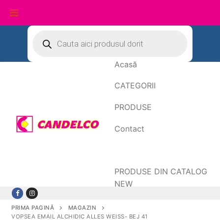
Sari
Products
search
la
conținut
Acasă
CATEGORII
PRODUSE
Contact
Date de facturare
PRODUSE DIN CATALOG
NEW
PRIMA PAGINĂ
MAGAZIN
VOPSEA EMAIL ALCHIDIC ALLES WEISS- BEJ 41