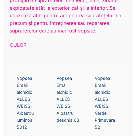
protejarea suprafeţelor din metal, lemn, zidărie
exploatate atât la exterior cât şi la interior. Se
utilizează atât pentru acoperirea suprafeţelor noi
precum şi pentru întreţinerea sau repararea
suprafeţelor care au mai fost vopsite.
CULORI
Vopsea
Vopsea
Vopsea
Email
Email
Email
alchidic
alchidic
alchidic
ALLES
ALLES
ALLES
WEISS-
WEISS-
WEISS-
Albastru
Albastru
Verde
luminos
deschis 63
Primavara
5012
52