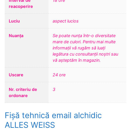
Interval de
18 ore
reacoperire
Luciu
aspect lucios
Nuanța
Se poate nunța într-o diversitate
mare de culori. Pentru mai multe
informații vă rugăm să luați
legătura cu consultanții noștri sau
vă așteptăm în magazin.
Uscare
24 ore
Nr. criteriu de
3
ordonare
Fișă tehnică email alchidic
ALLES WEISS